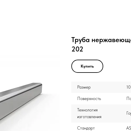
Труба нержавеюща
202
Купить
Размер
10
Поверхность
По
Технология
Го
изготовления
Стандарт
AS